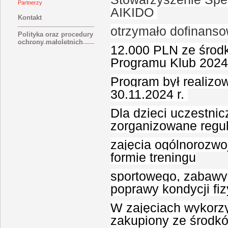
Partnerzy
AIKIDO
Kontakt
otrzymało dofinanso
Polityka oraz procedury
ochrony małoletnich
12.000 PLN ze środ
Programu Klub 202
Program był realizow
30.11.2024 r.
Dla dzieci uczestni
zorganizowane regu
zajęcia ogólnorozwo
formie treningu
sportowego, zabawy 
poprawy kondycji fi
W zajęciach
wykorzy
zakupiony ze środ