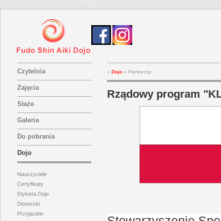
Czytelnia
»
Dojo
»
Partnerzy
Zajęcia
Rządowy program "K
Staże
Galeria
Do pobrania
Dojo
Nauczyciele
Certyfikaty
Etykieta Dojo
Deseczki
Przyjaciele
Stowarzyszenie Spe